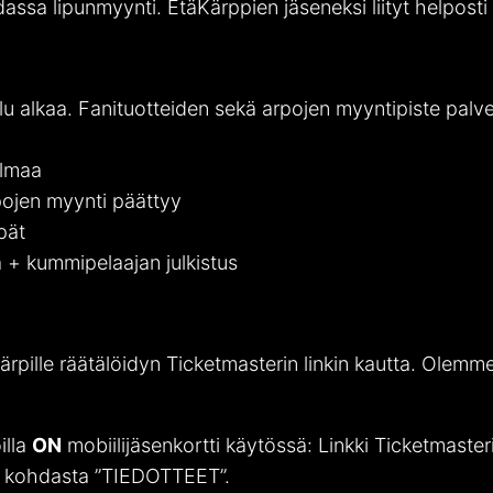
assa lipunmyynti. EtäKärppien jäseneksi liityt helpost
u alkaa. Fanituotteiden sekä arpojen myyntipiste pal
elmaa
pojen myynti päättyy
pät
 + kummipelaajan julkistus
rpille räätälöidyn Ticketmasterin linkin kautta. Olem
illa
ON
mobiilijäsenkortti käytössä: Linkki Ticketmaster
en kohdasta ”TIEDOTTEET”.