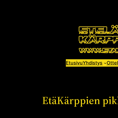
Siirry
sisältöön
Etusivu
Yhdistys
Ottel
EtäKärppien pik