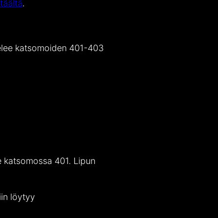
i
täältä
.
velee katsomoiden 401-403
me katsomossa 401. Lipun
iin löytyy