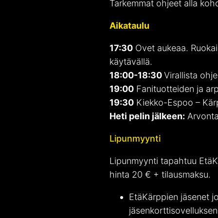
Tarkemmat ohjeet alla kohd
Aikataulu
17:30
Ovet aukeaa. Ruokail
käytävällä.
18:00-18:30
Virallista ohj
19:00
Fanituotteiden ja ar
19:30
Kiekko-Espoo – Kär
Heti pelin jälkeen:
Arvonta
Lipunmyynti
Lipunmyynti tapahtuu EtäKä
hinta 20 € + tilausmaksu.
EtäKärppien jäsenet jo
jäsenkorttisovelluks