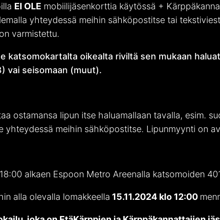
illa
EI OLE
mobiilijäsenkorttia käytössä + Kärppäkannat
olemalla yhteydessä meihin sähköpostitse tai tekstiviest
on varmistettu.
se katsomokartalta oikealta riviltä sen mukaan halua
33) vai seisomaan (muut).
ntaa ostamansa lipun itse haluamallaan tavalla, esim. s
ole yhteydessä meihin sähköpostitse. Lipunmyynti on avo
lo 18:00 alkaen Espoon Metro Areenalla katsomoiden 40
hin alla olevalla lomakkeella
15.11.2024 klo 12:00
menn
okailu, joka on EtäKärppien ja Kärppäkannattajien jäs