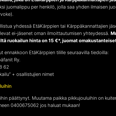
si juomalippu per henkilö, jolla saa yhden ilmaisen juom
irvoke).
llistua yhdessä EtäKärppien tai Kärppäkannattajien j
levat ei-jäsenet oman ilmoittautumisen yhteydessä.
Mu
ltä ruokailun hinta on 15 €*, juomat omakustanteiset
t ennakkoon EtäKärppien tilille seuraavilla tiedoilla:
äfanit Ry.
78 62
kailu” + osallistujien nimet
luihin
ihin päättynyt. Muutama paikka pikkujouluihin on kuiten
imeen 0400675062 jos haluat mukaan!