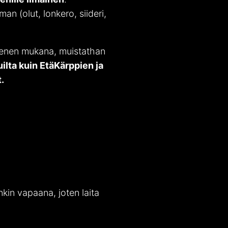
an (olut, lonkero, siideri,
äsenen mukana, muistathan
ilta kuin EtäKärppien ja
.
kin vapaana, joten laita