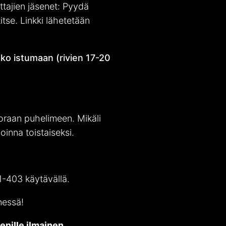
tajien jäsenet: Pyydä
itse. Linkki lähetetään
tko istumaan (rivien 17-20
uoraan puhelimeen. Mikäli
inna toistaiseksi.
1-403 käytävällä.
essä!
enille ilmainen
.