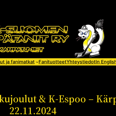
ut ja fanimatkat
Fanituotteet
Yhteystiedot
In Englis
kujoulut & K-Espoo – Kär
22.11.2024