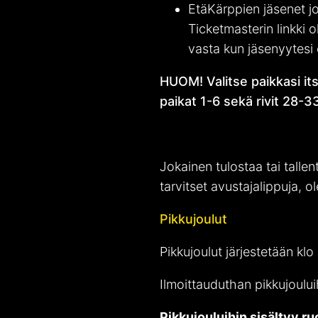
EtäKärppien jäsenet jo
Ticketmasterin linkki 
vasta kun jäsenyytesi 
HUOM! Valitse paikkasi it
paikat 1-6 sekä rivit 28-
Jokainen tulostaa tai talle
tarvitset avustajalippuja, 
Pikkujoulut
Pikkujoulut järjestetään k
Ilmoittauduthan pikkujoului
Pikkujouluihin sisältyy ru