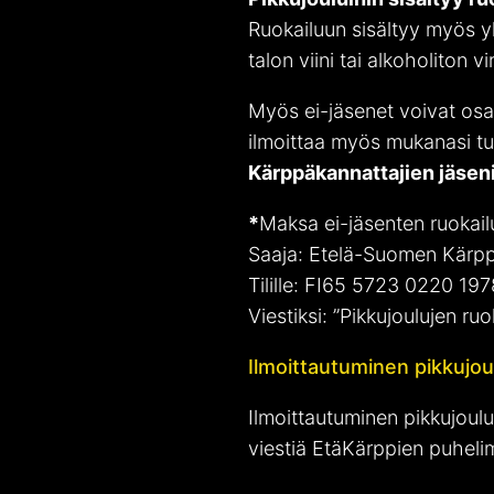
Ruokailuun sisältyy myös yk
talon viini tai alkoholiton v
Myös ei-jäsenet voivat osa
ilmoittaa myös mukanasi tu
Kärppäkannattajien jäseni
*
Maksa ei-jäsenten ruokailu
Saaja: Etelä-Suomen Kärpp
Tilille: FI65 5723 0220 19
Viestiksi: ”Pikkujoulujen ruo
Ilmoittautuminen pikkujou
Ilmoittautuminen pikkujoulu
viestiä EtäKärppien puhel