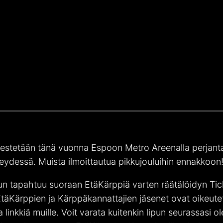
rjestetään tänä vuonna Espoon Metro Areenalla perjant
eydessä. Muista ilmoittautua pikkujouluihin ennakkoon
 tapahtuu suoraan EtäKärppiä varten räätälöidyn Ticke
 EtäKärppien ja Kärppäkannattajien jäsenet ovat oikeute
a linkkiä muille. Voit varata kuitenkin lipun seurassasi ole