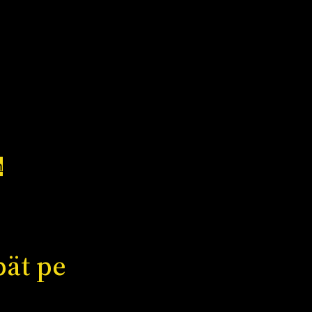
h
pät pe