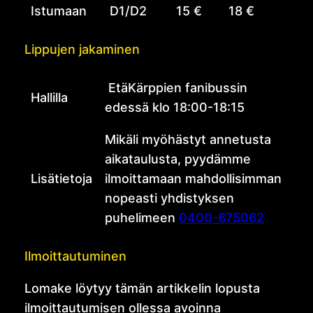
Istumaan
D1/D2
15 €
18 €
Lippujen jakaminen
EtäKärppien fanibussin
Hallilla
edessä klo 18:00-18:15
Mikäli myöhästyt annetusta
aikataulusta, pyydämme
Lisätietoja
ilmoittamaan mahdollisimman
nopeasti yhdistyksen
puhelimeen
0400-675062
Ilmoittautuminen
Lomake löytyy tämän artikkelin lopusta
ilmoittautumisen ollessa avoinna