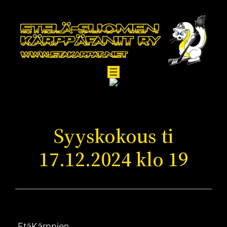
Siirry
sisältöön
Syyskokous ti
17.12.2024 klo 19
EtäKärppien