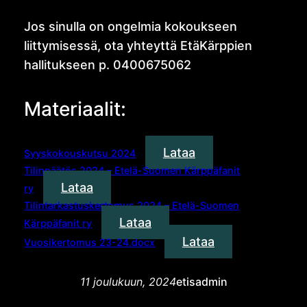
Jos sinulla on ongelmia kokoukseen
liittymisessä, ota yhteyttä EtäKärppien
hallitukseen p. 0400675062
Materiaalit:
Lataa
Syyskokouskutsu 2024
Tilinpäätös 2024 – Etelä-Suomen Kärppäfanit
Lataa
ry
Tilintarkastuskertomus 2024 – Etelä-Suomen
Lataa
Kärppäfanit ry
Lataa
Vuosikertomus 23-24.docx
11 joulukuun, 2024
etisadmin