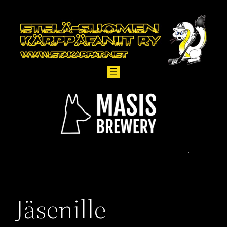
Siirry
sisältöön
Jäsenille