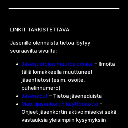
LINKIT TARKISTETTAVA
Jäsenille olennaista tietoa löytyy
seuraavilta sivuilta:
Jäsentietojen muutoslomake
– Ilmoita
tällä lomakkeella muuttuneet
jäsentietosi (esim. osoite,
puhelinnumero)
Jäsenedut
– Tietoa jäseneduista
Mobiilijäsenkortin käyttöönotto
–
Ohjeet jäsenkortin aktivoimiseksi sekä
vastauksia yleisimpiin kysymyksiin